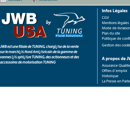
Infos Légales
CGV
Mentions légales
Mode de livraiso
Plan du site
Politique de confi
Gestion des cook
JWB est une filiale de TUNING, chargï¿½e de la vente
sur le marchï¿½ Nord Amï¿½ricain de la gamme de
vannes ï¿½ sphï¿½re TUNING, des actionneurs et des
A propos de 
accessoires de motorisation TUNING
Assurance Qualite
Offres d´emploi
Historique
La Presse en Parle