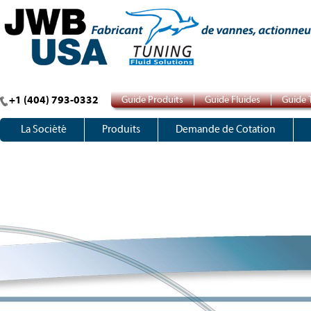
+1 (404) 793-0332
Guide Produits
Guide Fluides
Guide 
La Société
Produits
Demande de Cotation