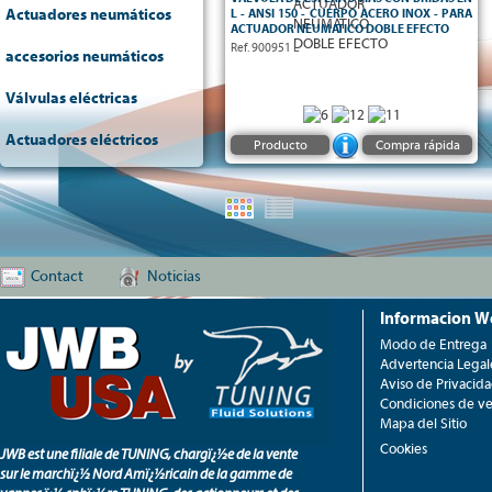
Actuadores neumáticos
L - ANSI 150 - CUERPO ACERO INOX - PARA
ACTUADOR NEUMATICO DOBLE EFECTO
Ref. 900951 L
accesorios neumáticos
Válvulas eléctricas
Actuadores eléctricos
Producto
Compra rápida
Contact
Noticias
Informacion W
Modo de Entrega
Advertencia Legal
Aviso de Privacid
Condiciones de ve
Mapa del Sitio
Cookies
JWB est une filiale de TUNING, chargï¿½e de la vente
sur le marchï¿½ Nord Amï¿½ricain de la gamme de